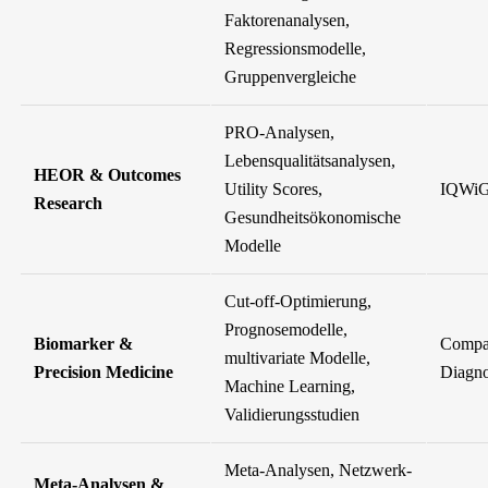
Faktorenanalysen,
Regressionsmodelle,
Gruppenvergleiche
PRO-Analysen,
Lebensqualitätsanalysen,
HEOR & Outcomes
Utility Scores,
IQWiG
Research
Gesundheitsökonomische
Modelle
Cut-off-Optimierung,
Prognosemodelle,
Biomarker &
Compa
multivariate Modelle,
Precision Medicine
Diagno
Machine Learning,
Validierungsstudien
Meta-Analysen, Netzwerk-
Meta-Analysen &