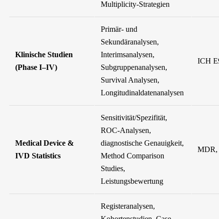
Multiplicity-Strategien
Primär- und
Sekundäranalysen,
Klinische Studien
Interimsanalysen,
ICH E
(Phase I–IV)
Subgruppenanalysen,
Survival Analysen,
Longitudinaldatenanalysen
Sensitivität/Spezifität,
ROC-Analysen,
Medical Device &
diagnostische Genauigkeit,
MDR,
IVD Statistics
Method Comparison
Studies,
Leistungsbewertung
Registeranalysen,
Kohortenstudien, Case-