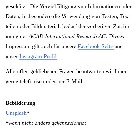
ge­schützt. Die Ver­viel­fäl­ti­gung von In­for­ma­tio­nen oder
Da­ten, ins­be­son­de­re die Ver­wen­dung von Tex­ten, Text­
tei­len oder Bild­ma­te­ri­al, be­darf der vor­he­ri­gen Zu­stim­
mung der
ACAD International Research AG
. Dieses
Impressum gilt auch für unsere
Facebook-Seite
und
unser
Instagram-Profil
.
Alle offen gebliebenen Fragen beantworten wir Ihnen
gerne telefonisch oder per E-Mail.
Bebilderung
Unsplash
*
*
wenn nicht anders gekennzeichnet