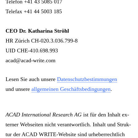
Telefon +41 43 5085 017
Telefax +41 44 5003 185
CEO Dr. Katharina Ströhl
HR Zürich CH-020.3.036.799-8
UID CHE-410.698.993
acad@acad-write.com
Lesen Sie auch unsere
Datenschutzbestimmungen
und unsere
allgemeinen Geschäftsbedingungen
.
ACAD International Research AG
ist für den In­halt ex­
ter­ner Web­sei­ten nicht ver­ant­wort­lich. In­halt und Struk­
tur der ACAD WRITE-Web­site sind ur­he­ber­recht­lich