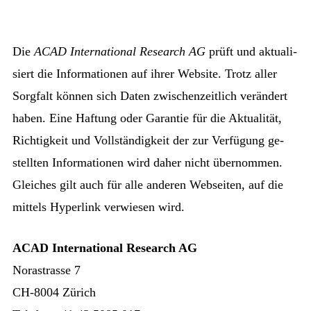
Die
ACAD International Research AG
prüft und ak­tua­li­
siert die In­for­ma­tio­nen auf ih­rer Web­site. Trotz al­ler
Sorg­falt kön­nen sich Da­ten zwi­schen­zeit­lich ver­än­dert
ha­ben. Ei­ne Haf­tung oder Ga­ran­tie für die Ak­tua­li­tät,
Rich­tig­keit und Voll­stän­dig­keit der zur Ver­fü­gung ge­
stell­ten In­for­ma­tio­nen wird da­her nicht über­nom­men.
Glei­ches gilt auch für al­le an­de­ren Web­sei­ten, auf die
mit­tels Hy­per­link ver­wie­sen wird.
ACAD International Research AG
Norastrasse 7
CH-8004 Zürich