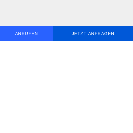
ANRUFEN
JETZT ANFRAGEN
MO - SO, 9 - 19 UHR ERREICHBAR
DE
+49 30 5770 058