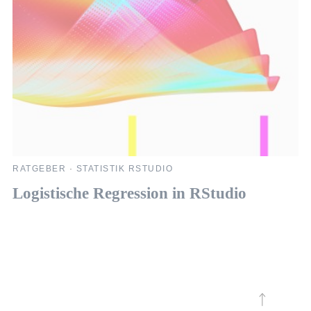
RATGEBER
·
STATISTIK RSTUDIO
R
Logistische Regression in RStudio
R