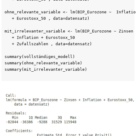
ohne_relevante_variable <- lm(BIP_Eurozone ~  Inflation
   + Eurostoxx_50 , data=datensatz)

mit_irrelevanter_variable <- lm(BIP_Eurozone ~ Zinsen

   + Inflation + Eurostoxx_50

   + Zufallszahlen , data=datensatz)

summary(vollständiges_modell)

summary(ohne_relevante_variable)

summary(mit_irrelevanter_variable)
