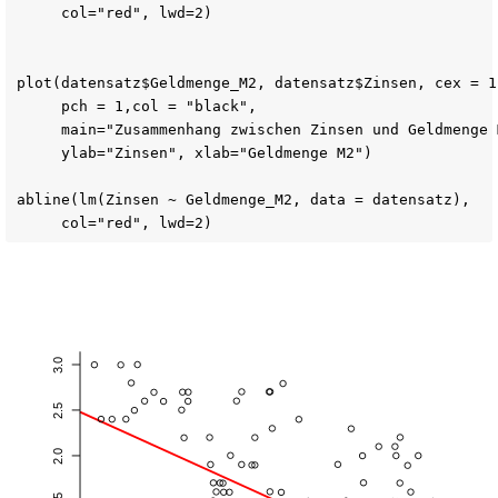
     col="red", lwd=2)

plot(datensatz$Geldmenge_M2, datensatz$Zinsen, cex = 1.
     pch = 1,col = "black",

     main="Zusammenhang zwischen Zinsen und Geldmenge M
     ylab="Zinsen", xlab="Geldmenge M2")

abline(lm(Zinsen ~ Geldmenge_M2, data = datensatz),

     col="red", lwd=2)