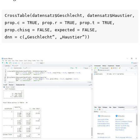
CrossTable(datensatz$Geschlecht, datensatz$Haustier,
prop.c = TRUE, prop.r = TRUE, prop.t = TRUE,
prop.chisq = FALSE, expected = FALSE,
dnn = c(„Geschlecht“, „Haustier“))