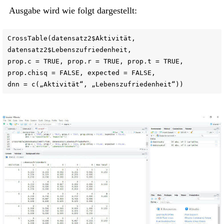
Ausgabe wird wie folgt dargestellt:
CrossTable(datensatz2$Aktivität,
datensatz2$Lebenszufriedenheit,
prop.c = TRUE, prop.r = TRUE, prop.t = TRUE,
prop.chisq = FALSE, expected = FALSE,
dnn = c(„Aktivität“, „Lebenszufriedenheit“))