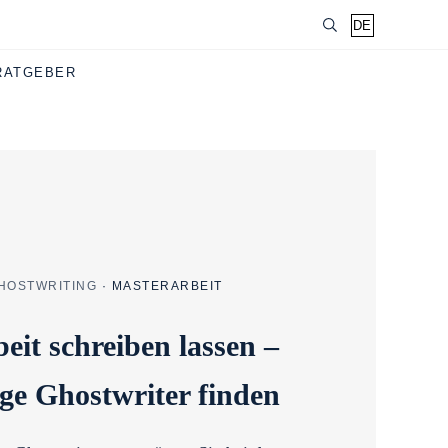
DE
EN
RATGEBER
HOSTWRITING
·
MASTERARBEIT
eit schreiben lassen –
ige Ghostwriter finden