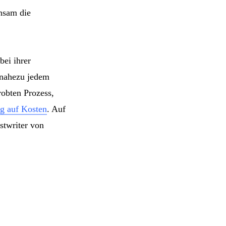
insam die
bei ihrer
s nahezu jedem
robten Prozess,
g auf Kosten
. Auf
stwriter von