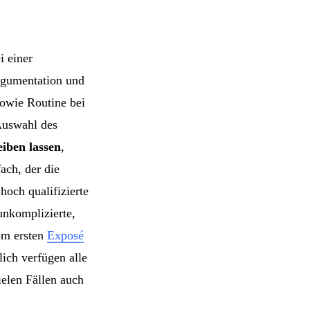
i einer
rgumentation und
owie Routine bei
Auswahl des
eiben lassen
,
ach, der die
hoch qualifizierte
unkomplizierte,
om ersten
Exposé
lich verfügen alle
ielen Fällen auch