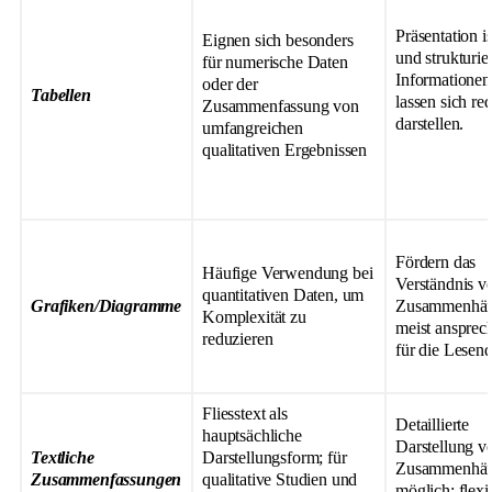
Präsentation is
Eignen sich besonders
und strukturier
für numerische Daten
Informationen
oder der
Tabellen
lassen sich red
Zusammenfassung von
darstellen.
umfangreichen
qualitativen Ergebnissen
Fördern das
Häufige Verwendung bei
Verständnis v
quantitativen Daten, um
Grafiken/Diagramme
Zusammenhän
Komplexität zu
meist ansprec
reduzieren
für die Lesen
Fliesstext als
Detaillierte
hauptsächliche
Darstellung v
Textliche
Darstellungsform; für
Zusammenhä
Zusammenfassungen
qualitative Studien und
möglich; flexi