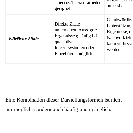
Theorie-/Literaturarbeiten
anpassbar
geeignet
Glaubwürdig
Direkte Zitate
Unterstützung
untermauern Aussage zu
Ergebnisse; di
Ergebnissen; häufig bei
Nachvollziehb
Wörtliche Zitate
qualitativen
kann verbesse
Interviewstudien oder
werden.
Fragebögen möglich
Eine Kombination dieser Darstellungsformen ist nicht
nur möglich, sondern auch häufig unumgänglich.