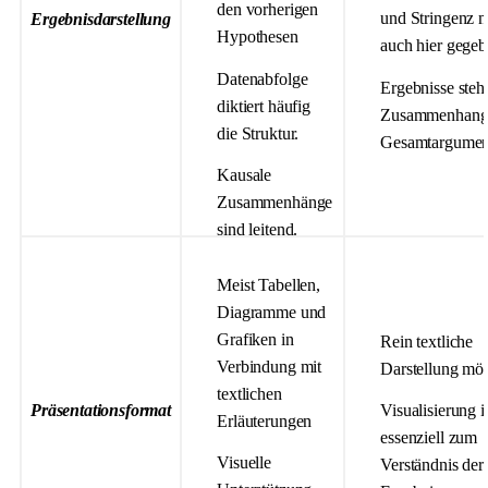
den vorherigen
und Stringenz 
Ergebnisdarstellung
Hypothesen
auch hier gegeb
Datenabfolge
Ergebnisse steh
diktiert häufig
Zusammenhang 
die Struktur.
Gesamtargument
Kausale
Zusammenhänge
sind leitend.
Meist Tabellen,
Diagramme und
Grafiken in
Rein textliche
Verbindung mit
Darstellung mög
textlichen
Präsentationsformat
Visualisierung is
Erläuterungen
essenziell zum
Visuelle
Verständnis der