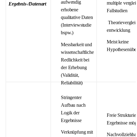
aufwendig
multiple vergle
Ergebnis-/Datenart
erhobene
Fallstudien
qualitative Daten
Theorievergleic
(Interviewstudie
entwicklung
bspw.)
Meist keine
Messbarkeit und
Hypothesenübe
wissenschaftliche
Redlichkeit bei
der Erhebung
(Validität,
Reliabilität)
Stringenter
Aufbau nach
Logik der
Freie Strukturie
Ergebnisse
Ergebnisse mög
Verknüpfung mit
Nachvollziehbar