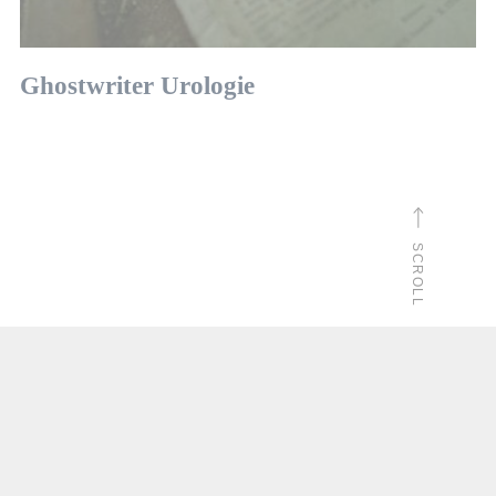
Ghostwriter Urologie
G
SCROLL