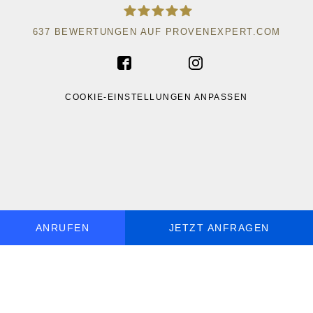
637
BEWERTUNGEN AUF PROVENEXPERT.COM
ACAD WRITE
COOKIE-EINSTELLUNGEN ANPASSEN
ANRUFEN
JETZT ANFRAGEN
MO - SO, 9 - 19 UHR ERREICHBAR
DE
+49 30 5770 058