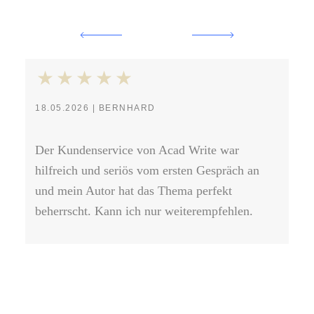
18.05.2026 | BERNHARD
30
Der Kundenservice von Acad Write war
Ab
hilfreich und seriös vom ersten Gespräch an
ei
und mein Autor hat das Thema perfekt
an
beherrscht. Kann ich nur weiterempfehlen.
das
au
li
eig