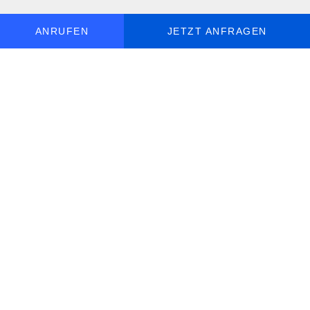
ANRUFEN
JETZT ANFRAGEN
MO - SO, 9 - 19 UHR ERREICHBAR
DE
+49 30 5770 058