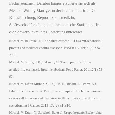
Fachmagazinen. Darüber hinaus etablierte sie sich als
Medical Writing Manager in der Pharmaindustrie. Die
Krebsforschung, Reproduktionsmedizin,
Stoffwechselforschung und medizinische Statistik bilden
die Schwerpunkte ihres Forschungsinteresses.
Michel, V., Bakovic, M. The solute carrier 44A1 is a mitochondrial
protein and mediates choline transport. FASEB J. 2009;23(8):2749-
2758.
Michel, V., Singh, R.K., Bakovic, M. The impact of choline
availability on muscle lipid metabolism. Food Funct. 2011;2(1):53-
62.
Michel, V., Licon-Munoz, Y., Trujillo, K., Bisoffi, M., Parra, K.J.
Inhibitors of vacuolar ATPase proton pumps inhibit human prostate
cancer cell invasion and prostate-specific antigen expression and
secretion. Int J Cancer. 2013;132(2):E1-E10.
Michel, V., Duan, Y., Stoschek, E., et al. Uropathogenic Escherichia