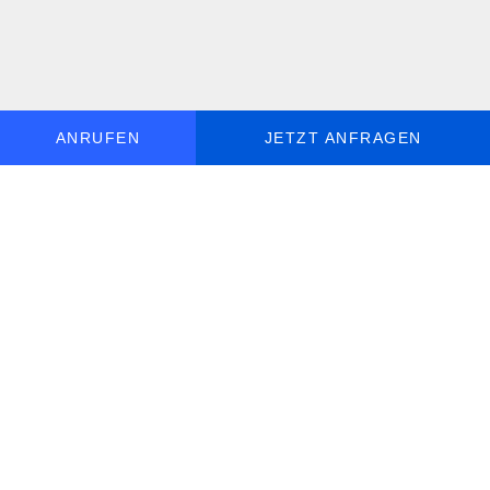
ANRUFEN
JETZT ANFRAGEN
MO - SO, 9 - 19 UHR ERREICHBAR
DE
+49 30 5770 058