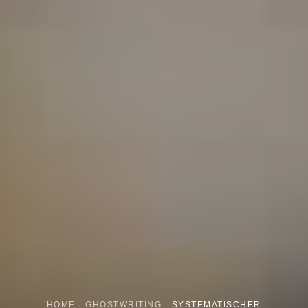
HOME
·
GHOSTWRITING
·
SYSTEMATISCHER