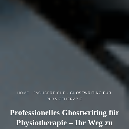
HOME
·
FACHBEREICHE
·
GHOSTWRITING FÜR
PHYSIOTHERAPIE
Professionelles Ghostwriting für
Physiotherapie – Ihr Weg zu