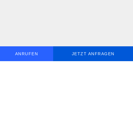
ANRUFEN
JETZT ANFRAGEN
MO - SO, 9 - 19 UHR ERREICHBAR
DE
+49 30 5770 058