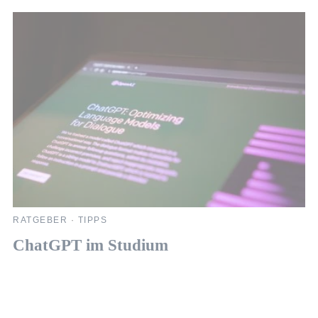
RATGEBER
·
TIPPS
R
ChatGPT im Studium
L