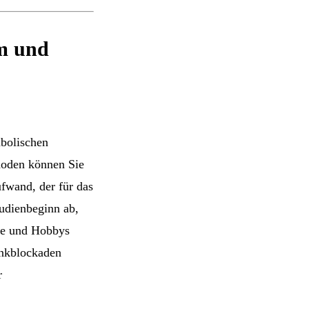
m und
mbolischen
hoden können Sie
ufwand, der für das
tudienbeginn ab,
de und Hobbys
enkblockaden
r