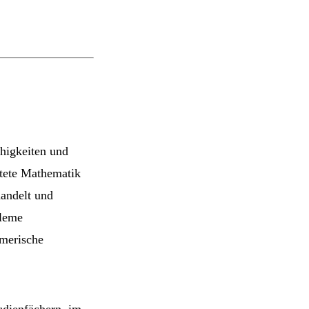
higkeiten und
eitete Mathematik
andelt und
bleme
umerische
dienfächern, im