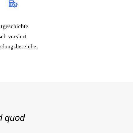
itgeschichte
ch versiert
endungsbereiche,
ed quod