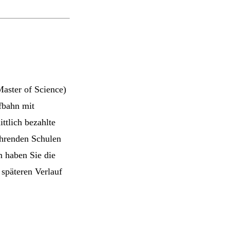
aster of Science)
fbahn mit
ttlich bezahlte
führenden Schulen
m haben Sie die
späteren Verlauf