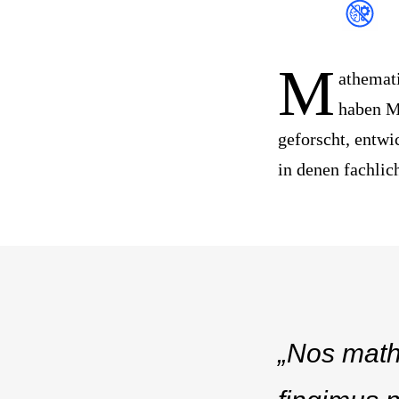
M
athemati
haben M
geforscht, entwi
in denen fachlic
„Nos math