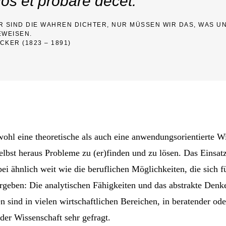
os et probare decet.”
R SIND DIE WAHREN DICHTER, NUR MÜSSEN WIR DAS, WAS U
EWEISEN.
KER (1823 – 1891)
ohl eine theoretische als auch eine anwendungsorientierte Wi
elbst heraus Probleme zu (er)finden und zu lösen. Das Einsat
ei ähnlich weit wie die beruflichen Möglichkeiten, die sich f
ergeben: Die analytischen Fähigkeiten und das abstrakte Denk
 sind in vielen wirtschaftlichen Bereichen, in beratender ode
 der Wissenschaft sehr gefragt.