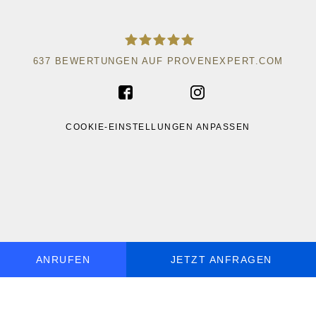
637
BEWERTUNGEN AUF PROVENEXPERT.COM
ACAD WRITE
COOKIE-EINSTELLUNGEN ANPASSEN
ANRUFEN
JETZT ANFRAGEN
MO - SO, 9 - 19 UHR ERREICHBAR
DE
+49 30 5770 058