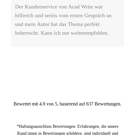
Der Kundenservice von Acad Write war
Ab
hilfreich und seriös vom ersten Gespräch an
ei
und mein Autor hat das Thema perfekt
an
beherrscht. Kann ich nur weiterempfehlen.
das
au
li
eig
Bewertet mit 4.9 von 5, basierend auf 637 Bewertungen.
*Haftungsausschluss Bewertungen: Erfahrungen, die unsere
Kund:innen in Bewertungen schildern, sind individuell und