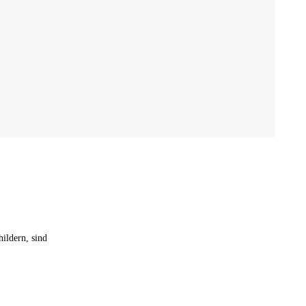
07.
Die
ildern, sind