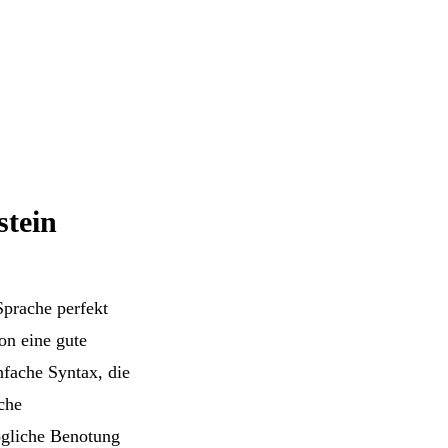
stein
Sprache perfekt
on eine gute
nfache Syntax, die
che
ögliche Benotung