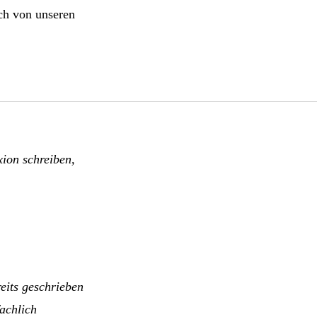
ich von unseren
xion schreiben,
reits geschrieben
achlich