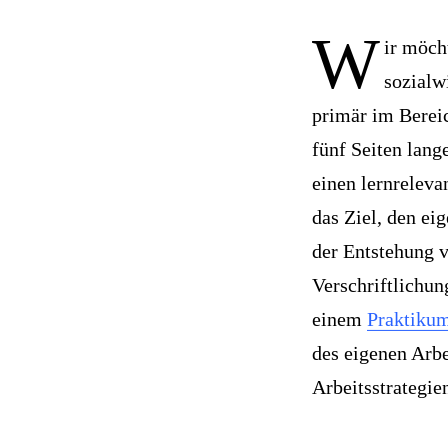
W
ir möch
sozialw
primär im Bere
fünf Seiten lang
einen lernreleva
das Ziel, den ei
der Entstehung 
Verschriftlichun
einem
Praktiku
des eigenen Arbe
Arbeitsstrategie