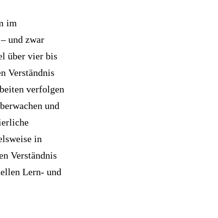
em im
 – und zwar
el über vier bis
en Verständnis
beiten verfolgen
 überwachen und
erliche
elsweise in
en Verständnis
uellen Lern- und