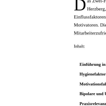
D
as Zwei-F
Herzberg, 
Einflussfaktoren
Motivatoren. Die
Mitarbeiterzufri
Inhalt:
Einführung in
Hygienefakto
Motivationsfa
Bipolare und 
Praxisrelevan