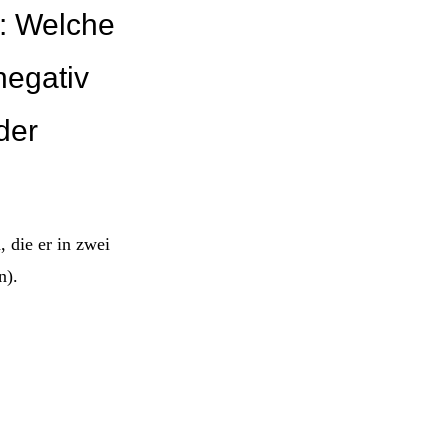
e: Welche
negativ
der
, die er in zwei
n).