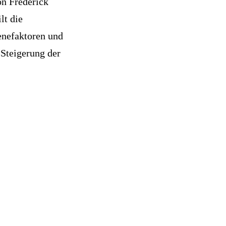
on Frederick
lt die
enefaktoren und
 Steigerung der